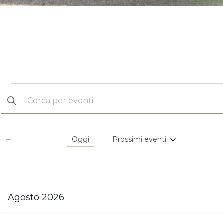
Eventi
Inserisci
Parola
Chiave.
Ricerca
Cerca
Oggi
Prossimi eventi
Eventi
Seleziona
per
e
la
Parola
data.
Chiave.
Agosto 2026
viste