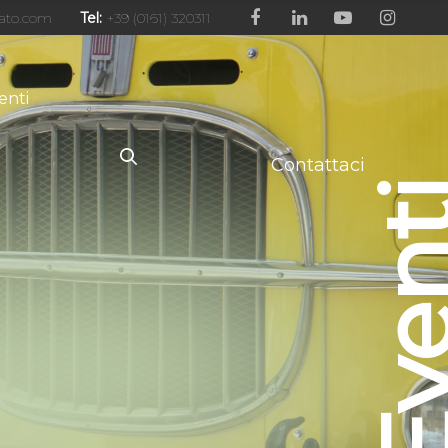
ato.com
Tel:
+39 (0161) 320311
enti
Contattaci
Even