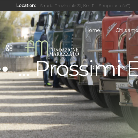
Location:
Strada Provinciale 31, Km 11 - Stroppiana (VC)
Home
Chi siam
... Prossimi 
Carlo Marazzato