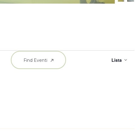
E
Lista
Find Eventi
Vi
Na