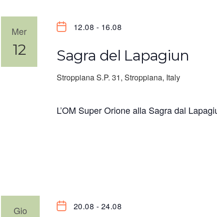
Navigazion
12.08
-
16.08
Mer
12
Sagra del Lapagiun
Stroppiana
S.P. 31, Stroppiana, Italy
L’OM Super Orione alla Sagra dal Lapagi
20.08
-
24.08
Gio