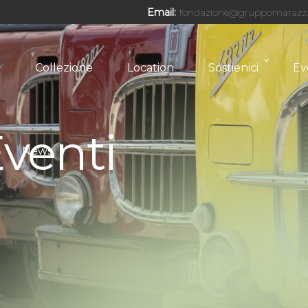
Email:
fondazione@gruppomarazz
o
Collezione
Location
Sostienici
Ev
Eventi
News