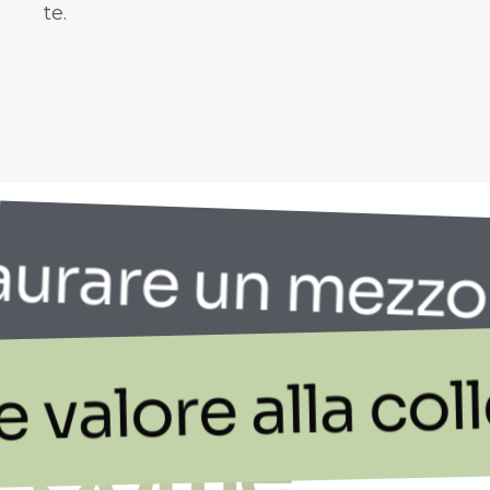
te.
urare un mezzo 
 valore alla col
Come