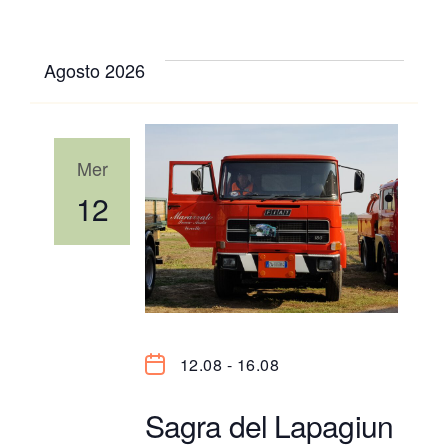
Vis
la
Ric
data.
Agosto 2026
Nav
e
Mer
vis
12
Nav
12.08
-
16.08
Sagra del Lapagiun