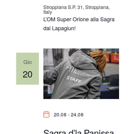
Stroppiana
S.P. 31, Stroppiana,
Italy
L’OM Super Orione alla Sagra
dal Lapagiun!
Gio
20
20.08
-
24.08
Sagra d’la Panissa