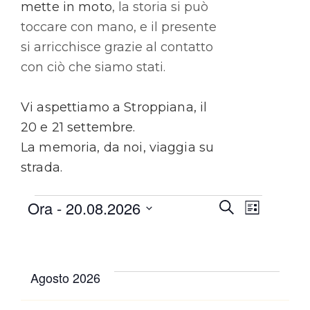
mette in moto
, la storia si può
toccare con mano, e il presente
si arricchisce grazie al contatto
con ciò che siamo stati.
Vi aspettiamo a Stroppiana, il
20 e 21 settembre.
La memoria, da noi, viaggia su
strada.
Eve
Eve
Ora
 - 
20.08.2026
Cerca
Lista
Seleziona
Vis
la
Ric
data.
Agosto 2026
Nav