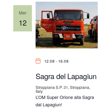
e
Mer
vis
12
Nav
12.08
-
16.08
Sagra del Lapagiun
Stroppiana
S.P. 31, Stroppiana,
Italy
L’OM Super Orione alla Sagra
dal Lapagiun!